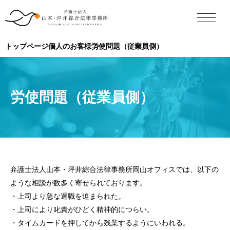
トップページ
個人のお客様
労使問題（従業員側）
労使問題（従業員側）
弁護士法人山本・坪井綜合法律事務所岡山オフィスでは、以下の
ような相談が数多く寄せられております。
・上司より急な退職を迫まられた。
・上司により叱責がひどく精神的につらい。
・タイムカードを押してから残業するようにいわれる。