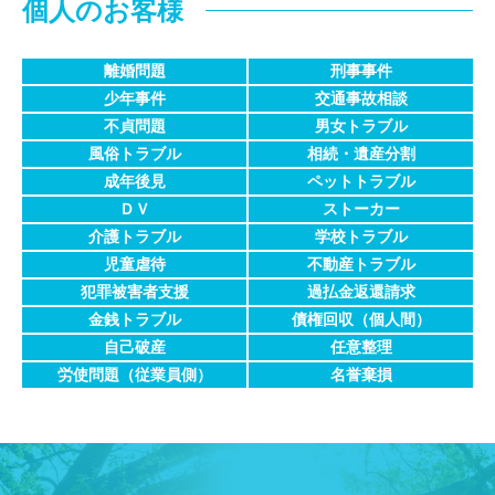
個人のお客様
事務所紹介
離婚問題
刑事事件
弁護士紹介
少年事件
交通事故相談
不貞問題
男女トラブル
特別顧問
風俗トラブル
相続・遺産分割
成年後見
ペットトラブル
弁護士費用
ＤＶ
ストーカー
介護トラブル
学校トラブル
ご相談の流れ
児童虐待
不動産トラブル
犯罪被害者支援
過払金返還請求
解決事例
金銭トラブル
債権回収
（個人間）
自己破産
任意整理
お客様の声
労使問題
（従業員側）
名誉棄損
採用情報
カウンセリング