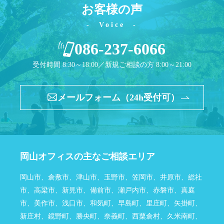
法律相談継続サポートプラン
お客様の声
Voice
アクセス
086-237-6066
よくあるご質問
受付時間 8:30～18:00／新規ご相談の方 8:00～21:00
相談料無料の理由
メールフォーム（24h受付可）
リモート相談
面会交流サポート制度
サマークラーク・ウィンタークラーク募集
岡山オフィスの主なご相談エリア
お知らせ
岡山市、倉敷市、津山市、玉野市、笠岡市、井原市、総社
市、高梁市、新見市、備前市、瀬戸内市、赤磐市、真庭
弁護士ブログ
市、美作市、浅口市、和気町、早島町、里庄町、矢掛町、
新庄村、鏡野町、勝央町、奈義町、西粟倉村、久米南町、
資料ダウンロード