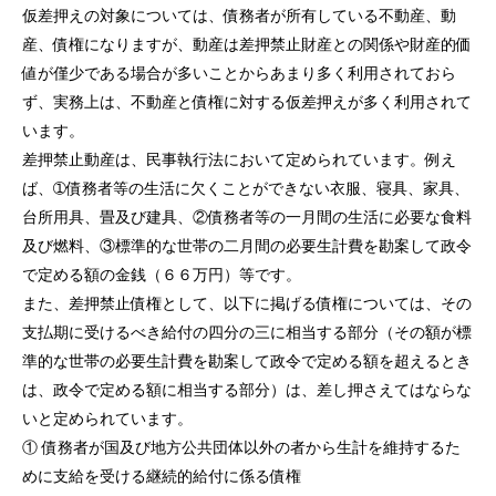
仮差押えの対象については、債務者が所有している不動産、動
産、債権になりますが、動産は差押禁止財産との関係や財産的価
値が僅少である場合が多いことからあまり多く利用されておら
ず、実務上は、不動産と債権に対する仮差押えが多く利用されて
います。
差押禁止動産は、民事執行法において定められています。例え
ば、➀債務者等の生活に欠くことができない衣服、寝具、家具、
台所用具、畳及び建具、②債務者等の一月間の生活に必要な食料
及び燃料、③標準的な世帯の二月間の必要生計費を勘案して政令
で定める額の金銭（６６万円）等です。
また、差押禁止債権として、以下に掲げる債権については、その
支払期に受けるべき給付の四分の三に相当する部分（その額が標
準的な世帯の必要生計費を勘案して政令で定める額を超えるとき
は、政令で定める額に相当する部分）は、差し押さえてはならな
いと定められています。
① 債務者が国及び地方公共団体以外の者から生計を維持するた
めに支給を受ける継続的給付に係る債権