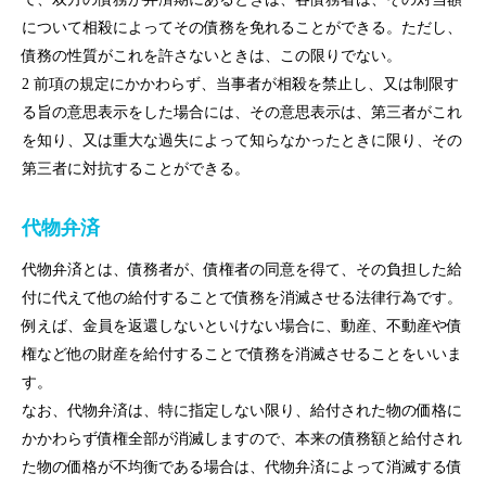
について相殺によってその債務を免れることができる。ただし、
債務の性質がこれを許さないときは、この限りでない。
2 前項の規定にかかわらず、当事者が相殺を禁止し、又は制限す
る旨の意思表示をした場合には、その意思表示は、第三者がこれ
を知り、又は重大な過失によって知らなかったときに限り、その
第三者に対抗することができる。
代物弁済
トップページ
代物弁済とは、債務者が、債権者の同意を得て、その負担した給
付に代えて他の給付することで債務を消滅させる法律行為です。
個人のお客様
例えば、金員を返還しないといけない場合に、動産、不動産や債
権など他の財産を給付することで債務を消滅させることをいいま
法人のお客様
す。
事務所紹介
なお、代物弁済は、特に指定しない限り、給付された物の価格に
かかわらず債権全部が消滅しますので、本来の債務額と給付され
弁護士紹介
た物の価格が不均衡である場合は、代物弁済によって消滅する債