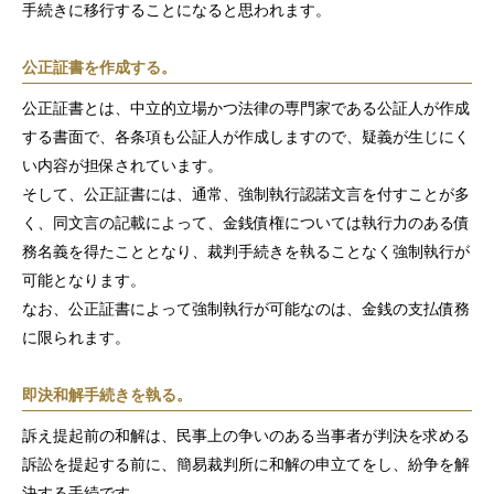
手続きに移行することになると思われます。
相談料無料の理由
公正証書を作成する。
リモート相談
公正証書とは、中立的立場かつ法律の専門家である公証人が作成
する書面で、各条項も公証人が作成しますので、疑義が生じにく
面会交流サポート制度
い内容が担保されています。
そして、公正証書には、通常、強制執行認諾文言を付すことが多
サマークラーク・ウィンタークラーク募集
く、同文言の記載によって、金銭債権については執行力のある債
務名義を得たこととなり、裁判手続きを執ることなく強制執行が
お知らせ
可能となります。
弁護士ブログ
なお、公正証書によって強制執行が可能なのは、金銭の支払債務
に限られます。
資料ダウンロード
即決和解手続きを執る。
法律相談コラム
訴え提起前の和解は、民事上の争いのある当事者が判決を求める
お問い合わせフォーム
訴訟を提起する前に、簡易裁判所に和解の申立てをし、紛争を解
決する手続です。