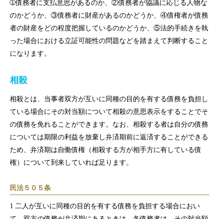
➀債務者に支払意思があるのか、②債務者が協議に応じる人物な
のかどうか、③債務者に財産があるのかどうか、④債権者が債務
者の財産をどの程度把握しているのかどうか、⑤法的手続きを執
った場合における立証可能性の問題などを踏まえて判断すること
になります。
相殺
相殺とは、当事者双方が互いに同種の目的を有する債務を負担し
ている場合にその対当額について相殺の意思表示をすることでそ
の債務を免れることができます。なお、相殺する者は自分の債務
については期限の利益を放棄し弁済期前に返済することができる
ため、弁済期は自働債権（相殺する方が相手方に有している債
権）について到来していれば足ります。
民法５０５条
1 二人が互いに同種の目的を有する債務を負担する場合におい
て、双方の債務が弁済期にあるときは、各債務者は、その対当額