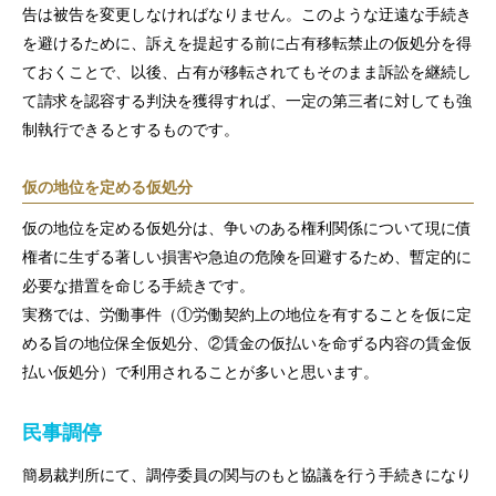
告は被告を変更しなければなりません。このような迂遠な手続き
を避けるために、訴えを提起する前に占有移転禁止の仮処分を得
ておくことで、以後、占有が移転されてもそのまま訴訟を継続し
て請求を認容する判決を獲得すれば、一定の第三者に対しても強
制執行できるとするものです。
仮の地位を定める仮処分
仮の地位を定める仮処分は、争いのある権利関係について現に債
権者に生ずる著しい損害や急迫の危険を回避するため、暫定的に
必要な措置を命じる手続きです。
実務では、労働事件（①労働契約上の地位を有することを仮に定
める旨の地位保全仮処分、②賃金の仮払いを命ずる内容の賃金仮
払い仮処分）で利用されることが多いと思います。
民事調停
簡易裁判所にて、調停委員の関与のもと協議を行う手続きになり