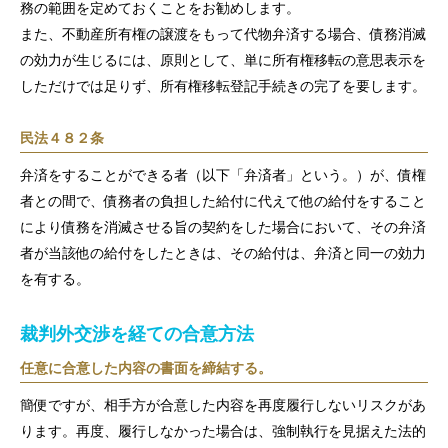
務の範囲を定めておくことをお勧めします。
特別顧問
また、不動産所有権の譲渡をもって代物弁済する場合、債務消滅
の効力が生じるには、原則として、単に所有権移転の意思表示を
弁護士費用
しただけでは足りず、所有権移転登記手続きの完了を要します。
ご相談の流れ
民法４８２条
解決事例
弁済をすることができる者（以下「弁済者」という。）が、債権
者との間で、債務者の負担した給付に代えて他の給付をすること
お客様の声
により債務を消滅させる旨の契約をした場合において、その弁済
者が当該他の給付をしたときは、その給付は、弁済と同一の効力
採用情報
を有する。
カウンセリング
裁判外交渉を経ての合意方法
法律相談継続サポートプラン
任意に合意した内容の書面を締結する。
アクセス
簡便ですが、相手方が合意した内容を再度履行しないリスクがあ
ります。再度、履行しなかった場合は、強制執行を見据えた法的
よくあるご質問