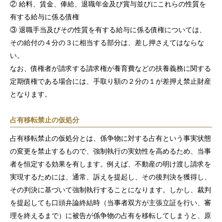
② 給料、賃金、俸給、退職年金及び賞与並びにこれらの性質を
有する給与に係る債権
③ 退職手当及びその性質を有する給与に係る債権については、
その給付の４分の３に相当する部分は、差し押さえてはならな
い。
なお、債権者が請求する請求権が養育費などの扶養義務に関する
定期債権である場合には、手取り額の２分の１が差押え禁止財産
となります。
占有移転禁止の仮処分
占有移転禁止の仮処分とは、係争物に対する占有という事実状態
の変更を禁止するもので、強制執行の実効性を高めるため、当事
者を恒定する効果を有します。例えば、不動産の明け渡し請求を
実現するためには、通常、訴えを提起し、その後判決を獲得し、
その判決に基づいて強制執行することになります。しかし、裁判
を提起しても口頭弁論終結時（当事者双方が主張立証を行い、審
理を終えるまで）に被告が係争物の占有を移転してしまうと、原