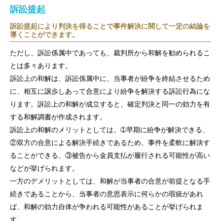
訴訟提起
訴訟提起により判決を得ることで事件解決に関して一定の結論を
導くことができます。
ただし、訴訟係属中であっても、裁判所から和解を勧められるこ
とは多々あります。
訴訟上の和解は、訴訟係属中に、当事者が紛争を終結させるため
に、相互に譲歩しあって合意により紛争を解決する訴訟行為にな
ります。訴訟上の和解が成立すると、確定判決と同一の効力を有
する和解調書が作成されます。
訴訟上の和解のメリットとしては、➀早期に紛争が解決できる、
②双方の合意による解決手続きであるため、事件を柔軟に解決す
ることができる、③被告から金員支払が履行される可能性が高い
などが挙げられます。
一方のデメリットとしては、和解が当事者の合意が前提となる手
続きであることから、当事者の意思表示に何らかの瑕疵があれ
ば、和解の効力自体が争われる可能性があることが挙げられま
す。