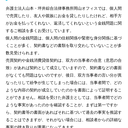
弁護士法人山本・坪井綜合法律事務所岡山オフィスでは、個人間
で売買したり、友人や親族にお金を貸したりしたけれど、相手方
がお金を払ってくれない、返済してくれないという金銭問題に関
するご相談を多くお受けしています。
個人間の金銭問題は、個人間の信頼関係や緊密な身分関係に基づ
くことが多く、契約書などの書類を取り交わしていないことが多
数見受けられます。
売買契約や金銭消費貸借契約は、双方の当事者の合意（意思の合
致）があれば契約として成立していますので、契約書などの書面
がなくても問題はないのですが、後日、双方当事者の言い分が異
なったりして紛争が生じてしまった場合には、当事者間で、どの
ような内容の契約が成立していたのかを書面によって証明するこ
とができません。相談を受けた弁護士としては、当事者間でどの
ような事実があったのかを確認することが、まずは第一ですか
ら、契約書等の書面があればそれに基づいて過去の事実を推認す
ることはできますが、それがない場合には、相談者からの詳細な
事実の聴き取りが重要になってきます。