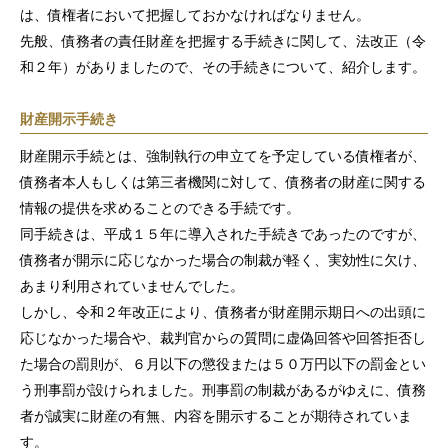
は、債権者において把握しておかなければなりません。
先般、債務者の責任財産を把握する手続きに関して、法改正（令
和２年）がありましたので、その手続きについて、紹介します。
財産開示手続き
財産開示手続とは、強制執行の申立てを予定している債権者が、
債務者本人もしくは第三者機関に対して、債務者の財産に関する
情報の提供を求めることのできる手続です。
同手続きは、平成１５年に導入された手続きであったのですが、
債務者が開示に応じなかった場合の制裁が軽く、実効性に欠け、
あまり利用されていませんでした。
しかし、令和２年改正により、債務者が財産開示期日への出頭に
応じなかった場合や、裁判官からの質問に虚偽回答や回答拒否し
た場合の罰則が、６月以下の懲役または５０万円以下の罰金とい
う刑事罰が設けられました。刑事罰の制裁があるがゆえに、債務
者が誠実に財産の有無、内容を開示することが期待されていま
す。