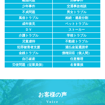
離婚問題
刑事事件
少年事件
交通事故相談
不貞問題
男女トラブル
風俗トラブル
相続・遺産分割
成年後見
ペットトラブル
ＤＶ
ストーカー
介護トラブル
学校トラブル
児童虐待
不動産トラブル
犯罪被害者支援
過払金返還請求
金銭トラブル
債権回収
（個人間）
自己破産
任意整理
労使問題
（従業員側）
名誉棄損
お客様の声
Voice