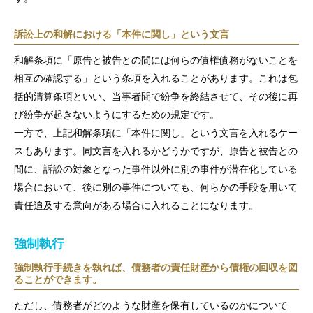
訴訟上の和解における「本件に関し」という文言
和解条項に「原告と被告との間には何らの債権債務がないことを
相互の確認する」という条項を入れることがあります。これは包
括的清算条項といい、当事者間で紛争を終結させて、その後に再
び紛争が起きないようにするための規定です。
一方で、上記和解条項に「本件に関し」という文言を入れるケー
スもあります。同文言を入れるかどうかですが、原告と被告との
間に、訴訟の対象となった事件以外に別の事件が潜在化している
場合において、後に別の事件についても、何らかの手段を用いて
責任追及する意向がある場合に入れることになります。
強制執行
強制執行手続きを執れば、債務者の責任財産から債権の回収を図
ることができます。
ただし、債務者がどのような財産を保有しているのかについて