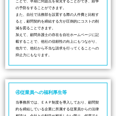
ことで、早期に問題点を発見することができ、紛争
ご相談の流れ
の予防をすることができます。
解決事例
また、自社で法務部を設置する際の人件費と比較す
ると，顧問契約を締結する方が圧倒的にコストの削
お客様の声
減を図ることできます。
加えて、顧問弁護士の存在を自社ホームページに記
採用情報
載することで、他社の信頼性の向上にもつながり、
他方で、他社から不当な請求を行ってくることへの
カウンセリング
抑止力にもなります。
法律相談継続サポートプラン
アクセス
よくあるご質問
④従業員への福利厚生等
相談料無料の理由
当事務所では、ＥＡＰ制度を導入しており、顧問契
約を締結している企業に所属する従業員からの法律
リモート相談
相談は、会社との利益が相反しない限り、何度でも