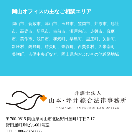
岡山オフィスの主なご相談エリア
岡山市、倉敷市、津山市、玉野市、笠岡市、井原市、総社
市、高梁市、新見市、備前市、瀬戸内市、赤磐市、真庭
市、美作市、浅口市、和気町、早島町、里庄町、矢掛町、
新庄村、鏡野町、勝央町、奈義町、西粟倉村、久米南町、
美咲町、吉備中央町など、岡山県内およびその他近隣地域
〒700‐0815 岡山県岡山市北区野田屋町1丁目7-17
野田屋町JNビル601号室
TEL：086-237-6066