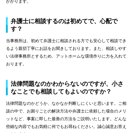
かかります。
弁護士紹介
弁護士に相談するのは初めてで、心配で
特別顧問
す？
弁護士費用
当事務所は、初めて弁護士に相談される方でも安心して相談でき
るよう親切丁寧にお話をお聞きしております。また、相談しやす
ご相談の流れ
い法律事務所とするため、アットホームな環境作りに力を入れて
解決事例
おります。
お客様の声
法律問題なのかわからないのですが、小さ
なことでも相談してもよいのですか？
採用情報
法律問題なのかどうか、なかなか判断しにくいと思います。ご相
カウンセリング
談の中で、お困りごとの解決方法や弁護士に依頼した場合のメリ
ットなど、事案に即した最善の方法をご説明いたします。どんな
法律相談継続サポートプラン
些細な内容でもお気軽に何でもお尋ねください。誠心誠意お答え