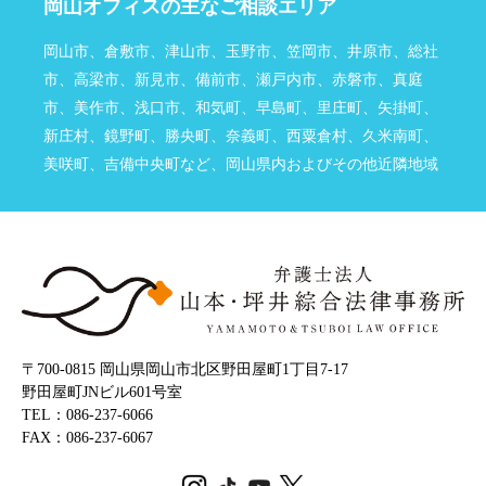
岡山オフィスの主なご相談エリア
岡山市、倉敷市、津山市、玉野市、笠岡市、井原市、総社
市、高梁市、新見市、備前市、瀬戸内市、赤磐市、真庭
市、美作市、浅口市、和気町、早島町、里庄町、矢掛町、
新庄村、鏡野町、勝央町、奈義町、西粟倉村、久米南町、
美咲町、吉備中央町など、岡山県内およびその他近隣地域
〒700‐0815 岡山県岡山市北区野田屋町1丁目7-17
野田屋町JNビル601号室
TEL：086-237-6066
FAX：086-237-6067