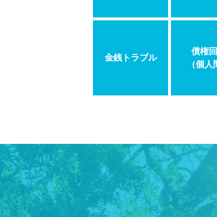
債権
金銭トラブル
（個人