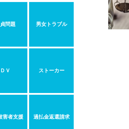
貞問題
男女トラブル
ＤＶ
ストーカー
被害者支援
過払金返還請求