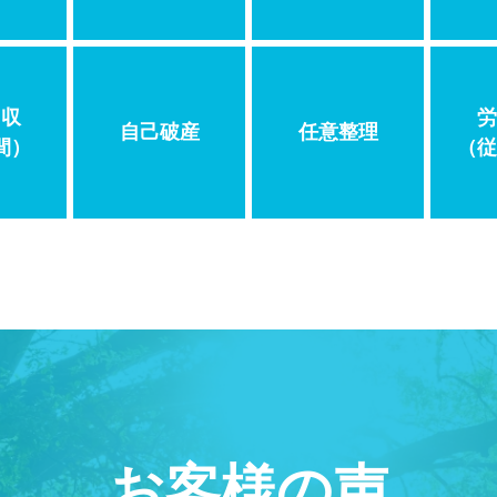
回収
労
自己破産
任意整理
間）
（従
お客様の声