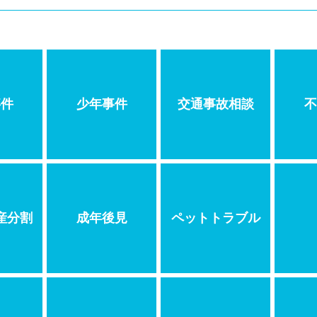
事件
少年事件
交通事故相談
不
産分割
成年後見
ペットトラブル