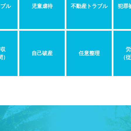
ラブル
児童虐待
不動産トラブル
犯罪
回収
労
自己破産
任意整理
間）
（従