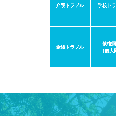
介護トラブル
学校ト
債権
金銭トラブル
（個人