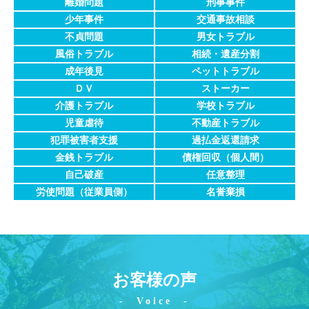
離婚問題
刑事事件
少年事件
交通事故相談
不貞問題
男女トラブル
風俗トラブル
相続・遺産分割
成年後見
ペットトラブル
ＤＶ
ストーカー
介護トラブル
学校トラブル
児童虐待
不動産トラブル
犯罪被害者支援
過払金返還請求
金銭トラブル
債権回収
（個人間）
自己破産
任意整理
労使問題
（従業員側）
名誉棄損
お客様の声
Voice