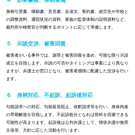
身柄引受書、嘆願書、意見書、反省文、誓約書、就労先や学校と
の調整資料、通院状況の資料、家族の監督体制の説明資料など、
裁判所や検察官が判断するポイントに応じて準備します。
５ 示談交渉、被害回復
被害者がいる事件では、謝罪と被害回復を進め、可能な限り示談
成立を目指します。示談の可否やタイミングは事案により異なり
ますが、弁護士が窓口となり、被害者感情に配慮した交渉を行い
ます。
６ 身柄対応、不起訴、起訴後対応
勾留請求への対応、勾留延長阻止、保釈請求等を行い、身体拘束
の早期解放を目指します。不起訴処分となれば前科を回避できる
可能性が高まります。起訴後は公判弁護として、情状弁護や無罪
主張等、方針に応じた活動を行います。