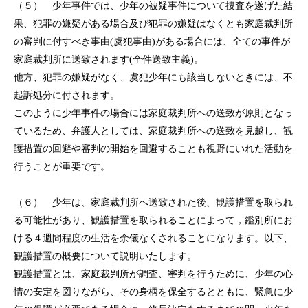
（５） 少年事件では、少年の被疑事件について捜査を遂げた結
法人のお客様
果、犯罪の嫌疑がある場合及び犯罪の嫌疑はなくとも家庭裁判所
の審判に付すべき事由(虞犯事由)がある場合には、全ての事件が
事務所紹介
家庭裁判所に送致されます(全件送致主義)。
弁護士紹介
他方、犯罪の嫌疑がなく、虞犯少年にも該当しないときには、不
起訴処分に付されます。
特別顧問
このように少年事件の場合には家庭裁判所への送致が原則となっ
ているため、弁護人としては、家庭裁判所への送致を見越し、観
弁護士費用
護措置の回避や審判の開始を回避することも視野にいれた活動を
行うことが重要です。
ご相談の流れ
（６） 少年は、家庭裁判所へ送致された後、観護措置を取られ
解決事例
る可能性があり、観護措置を取られることによって，鑑別所にお
お客様の声
ける４週間程度の生活を余儀なくされることになります。以下、
観護措置の概要について説明いたします。
採用情報
観護措置とは、家庭裁判所が調査、審判を行うために、少年の心
情の安定を図りながら、その身柄を保全するとともに、緊急に少
カウンセリング