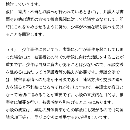
検討していきます。
仮に、違法・不当な取調べが行われているときには、弁護人は書
面その他の適宜の方法で捜査機関に対して抗議するなどして、即
時にこれをやめさせるように努め、少年が不当な取り調べを受け
ることを回避します。
（４） 少年事件においても、実際に少年が事件を起こしてしま
った場合には、被害者との間での示談に向けた活動をすることが
重要です。少年は自身に資力があることは少ないので、示談交渉
を進めるにあたっては保護者等の協力が必要です。示談交渉で
は、被害者感情への配慮が不可欠であり、連絡方法や交渉の進め
方を誤ると不利益になるおそれがありますので、弁護士が窓口と
なって適切に進めることが重要です。示談の直接的な目的は、被
害者に謝罪を行い、被害感情を和らげるところにあります。
トップページ
示談の成立は、早期の身体拘束からの解放にも繋がるので（勾留
請求却下等）、早期に交渉に着手するのが望ましいです。
個人のお客様