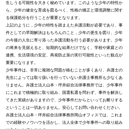
生しうる可能性を大きく秘めています。このような少年の特性か
ら、少年の健全な育成を図るべく、性格の矯正と環境調整に関す
る保護処分を行うことが重要となります。
上記のように，少年の特性を踏まえた弁護活動が必要であり、事
件としての早期解決はもちろんのこと，少年の更生を図り、少年
の今後の人生に寄り添った弁護活動を行う必要があります。少年
の将来を見据えると、短期的な結果だけでなく、学校や家庭との
連携、生活環境の安定、再発防止策の実行可能性といった観点が
重要になります。
少年事件は、非常に複雑な問題が絡むことが多くあり、弁護士の
先生によっては取り扱いを行っていない弁護士事務所も少なくあ
りません。弁護士法人山本・坪井綜合法律事務所では、少年事件
にこれまで積極的に取り組み、国選私選を問わず、事件を解決し
てきた実績がありますので、少年事件だからといってお断りする
ということは一切ありません。安心してお問い合わせください。
弁護士法人山本・坪井綜合法律事務所岡山オフィスでは、これま
での経験やノウハウを活かし、法人全体で少年事件への取り組み