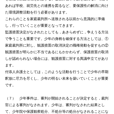
資料ダウンロード
あれば学校、就労先との連携を図るなど、要保護性の解消に向け
た環境調整活動を行う必要があります。
法律相談コラム
これらのことを家庭裁判所へ送致される以前から意識的に準備
し，行っていくことが重要となってきます。
お問い合わせフォーム
監護措置決定がなされたとしても，あきらめずに，争えうる方法
で争うことも重要です。少年の身柄を確保する方法としては、①
家庭裁判所に対し、観護措置の取消決定の職権発動を促すもの②
観護措置が明らかに不当であるにもかかわらず、保護措置の取消
しが認められない場合には、観護措置に対する異議申立てがあり
ます。
付添人弁護士としては，このような活動を行うことで少年の早期
釈放に尽力を尽くし、少年の明るい未来を築いていくことが重要
です。
（７） 少年事件は、審判が開始されることが決定すると，裁判
官による審判がなされます。少年は、審判がなされた結果とし
て、少年院や保護観察処分、不処分等の処分がなされることにな