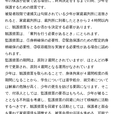
年の保護が必要である場合に，終局決定をするまでの間、少年を
保護するための措置です。
法律相談継続サポートプラン
被疑者段階で逮捕又は勾留されている少年が家庭裁判所に送致さ
れると、家庭裁判所は、裁判所に到着したときから２４時間以内
アクセス
に、観護措置をとるか否かを決定する必要があります。
よくあるご質問
観護措置は、「審判を行う必要があるとき」にとられます。
監護措置は、①身柄確保の必要性、②緊急保護のための暫定的身
相談料無料の理由
柄確保の必要性、③収容鑑別を実施する必要性がある場合に認め
られます。
リモート相談
監護措置の期間は、原則２週間とされていますが、ほとんどの事
件で更新され、原則４週間となる運用がなされています
面会交流サポート制度
少年は、観護措置を取られることで、身体拘束が４週間程度の長
期間になることから、学生については退学処分、就労者について
サマークラーク・ウィンタークラーク募集
は解雇の危険が高く、少年の更生を妨げる要因になります。そこ
お知らせ
で、付添人としては、監護措置の要否はもちろん、少年が被るこ
ととなる不利益を考慮し、監護措置の回避に向けて積極的に活動
弁護士ブログ
するべきです。観護措置を回避する活動としては、保護者と面会
を重ねて家庭環境を調整する、被害弁償や示談を進める、可能で