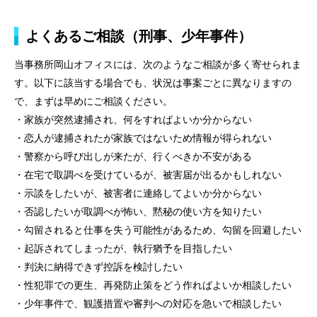
よくあるご相談（刑事、少年事件）
当事務所岡山オフィスには、次のようなご相談が多く寄せられま
す。以下に該当する場合でも、状況は事案ごとに異なりますの
で、まずは早めにご相談ください。
・家族が突然逮捕され、何をすればよいか分からない
・恋人が逮捕されたが家族ではないため情報が得られない
・警察から呼び出しが来たが、行くべきか不安がある
・在宅で取調べを受けているが、被害届が出るかもしれない
・示談をしたいが、被害者に連絡してよいか分からない
・否認したいが取調べが怖い、黙秘の使い方を知りたい
・勾留されると仕事を失う可能性があるため、勾留を回避したい
・起訴されてしまったが、執行猶予を目指したい
・判決に納得できず控訴を検討したい
・性犯罪での更生、再発防止策をどう作ればよいか相談したい
・少年事件で、観護措置や審判への対応を急いで相談したい