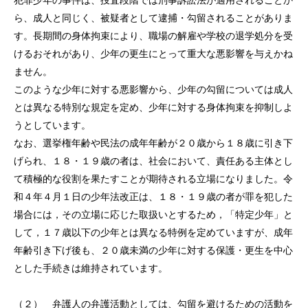
犯罪少年の事件は、捜査段階では刑事訴訟法が適用されることか
ら、成人と同じく、被疑者として逮捕・勾留されることがありま
す。長期間の身体拘束により、職場の解雇や学校の退学処分を受
けるおそれがあり、少年の更生にとって重大な悪影響を与えかね
ません。
このような少年に対する悪影響から、少年の勾留については成人
とは異なる特別な規定を定め、少年に対する身体拘束を抑制しよ
うとしています。
なお、選挙権年齢や民法の成年年齢が２０歳から１８歳に引き下
げられ、１８・１９歳の者は、社会において、責任ある主体とし
て積極的な役割を果たすことが期待される立場になりました。令
和４年４月１日の少年法改正は、１８・１９歳の者が罪を犯した
場合には，その立場に応じた取扱いとするため，「特定少年」と
して，１７歳以下の少年とは異なる特例を定めていますが、成年
年齢引き下げ後も、２０歳未満の少年に対する保護・更生を中心
とした手続きは維持されています。
（２） 弁護人の弁護活動としては、勾留を避けるための活動を