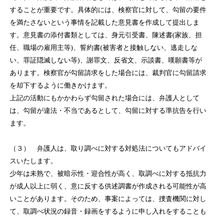
することが重要です。具体的には、検察官に対して、勾留の要件
を満たさないという事情を記載した意見書を作成して提出しま
す。意見書の添付書類としては、身元引受書、陳述書(家族、担
任、職場の雇用主等)、誓約書(被害者と接触しない、逃走しな
い、罪証隠滅しない等)、謝罪文、反省文、示談書、嘆願書等が
あります。検察官が勾留請求をした場合には、裁判官に勾留請求
を却下するように働きかけます。
上記の活動にもかかわらず勾留された場合には、弁護人として
は、勾留が違法・不当であるとして、勾留に対する準抗告を行い
ます。
（３） 弁護人は、取り調べに対する対処法についてもアドバイ
スいたします。
少年は未熟で、被暗示性・迎合性が高く、取調べに対する抵抗力
が成人以上に弱く、意に反する供述調書が作成される可能性が高
いことがあります。そのため、事案によっては、捜査機関に対し
て、取調べ状況の録音・録画をするように申し入れをすることも