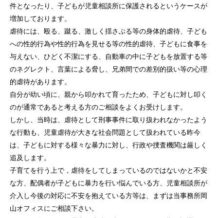
件となったり、子どもが児童相談所に保護されるというケースが
増加しております。
虐待には、殴る、蹴る、激しく揺さぶる等の身体的虐待、子ども
への性的行為や性的行為を見せる等の性的虐待、子どもに食事を
与えない、ひどく不潔にする、自動車の中に子どもを放置する等
のネグレクト、言葉による脅し、兄弟間での差別的扱い等の心理
的虐待があります。
自分が幼い頃に、親から叩かれて育ったため、子どもに対し叩く
のが通常であると考える方のご相談をよくお受けします。
しかし、当時は、虐待として刑事事件に取り扱われなかったよう
な行動も、児童虐待が大きな社会問題として扱われている昨今
は、子どもに対する様々な暴力に対し、行政や捜査機関は厳しく
追及します。
子育てを行う上で，虐待をしてしまっているのではないかと不安
な方、配偶者が子どもに暴力を行い悩んでいる方、児童相談所が
介入し今後の対応に不安を抱えている方等は、まずは当事務所岡
トップページ
山オフィスにご相談下さい。