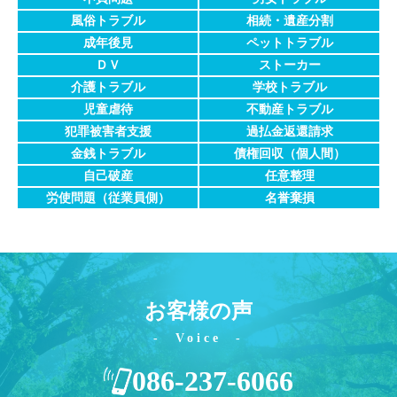
風俗トラブル
相続・遺産分割
面会交流サポート制度
成年後見
ペットトラブル
ＤＶ
ストーカー
サマークラーク・ウィンタークラーク募集
介護トラブル
学校トラブル
児童虐待
不動産トラブル
お知らせ
犯罪被害者支援
過払金返還請求
弁護士ブログ
金銭トラブル
債権回収
（個人間）
自己破産
任意整理
資料ダウンロード
労使問題
（従業員側）
名誉棄損
法律相談コラム
お問い合わせフォーム
お客様の声
Voice
086-237-6066