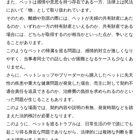
また、ペットは感情や意思を持つ存在である一方、法律上は民法
において「物」として取り扱われています。
そのため、離婚や別居の際には、ペットが夫婦の共有財産にあた
るのか、いずれか一方の特有財産といえるのか、共有財産である
場合には、どちらが取得するのが相当かといった点が、争いとな
トップページ
ることがあります。
このようなペットの帰属を巡る問題は、感情的対立が激しくなり
個人のお客様
やすく、当事者同士での話し合いが困難となるケースも少なくあ
りません。
法人のお客様
さらに、ペットショップやブリーダーから購入したペットに先天
性の疾患や重大な健康問題が発覚した場合、売主に対して契約不
事務所紹介
適合責任を追及できるのか、治療費の負担を求められるのかとい
弁護士紹介
った問題が生じることもあります。
このような場面では、契約内容や説明の有無、発覚時期などを踏
特別顧問
まえた法的検討が必要となります。
このように、ペットを巡るトラブルは、日常生活の中で誰にでも
弁護士費用
起こり得る身近な問題でありながら、法律的には複雑な判断を要