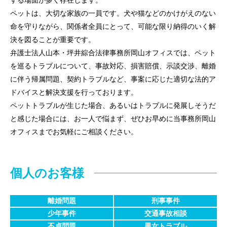
する場面が多く存在します。
ご相談の流れ
ペットは、大切な家族の一員です。犬や猫などのかけがえのない
命を守りながら、関係者全員にとって、可能な限り納得のいく解
解決事例
決を図ることが重要です。
お客様の声
弁護士法人山本・坪井綜合法律事務所岡山オフィスでは、ペット
を巡るトラブルについて、事故対応、損害賠償、示談交渉、離婚
採用情報
に伴う帰属問題、契約トラブルなど、事案に応じた適切な法的ア
ドバイスと解決支援を行っております。
カウンセリング
ペットトラブルが生じた場合、あるいはトラブルに発展しそうだ
と感じた場合には、お一人で悩まず、ぜひお早めに当事務所岡山
法律相談継続サポートプラン
オフィスまでお気軽にご相談ください。
アクセス
個人のお客様
よくあるご質問
相談料無料の理由
離婚問題
刑事事件
少年事件
交通事故相談
リモート相談
不貞問題
男女トラブル