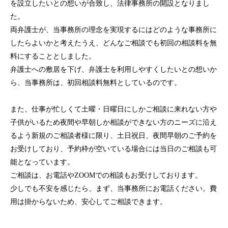
を設立したいとの想いが合致し、法律事務所の開設となりまし
個人のお客様
た。
法人のお客様
両弁護士が、当事務所の理念を実現するにはどのような事務所に
したらよいかと考えたうえ、どんなご相談でも初回の相談料を無
事務所紹介
料にすることとしました。
弁護士への敷居を下げ、弁護士を利用しやすくしたいとの想いか
弁護士紹介
ら、当事務所は、初回相談料無料としているのです。
特別顧問
また、仕事が忙しくて土曜・日曜日にしかご相談に来れない方や
子供がいるため夜間や早朝しか相談ができない方のニーズに沿え
弁護士費用
るよう新規のご相談者様に限り、土日祝日、夜間早朝のご予約を
ご相談の流れ
お受けしており、予約枠が空いている場合には当日のご相談も可
能となっています。
解決事例
ご相談は、お電話やZOOMでの相談もお受けしております。
少しでも不安を感じたら、まず、当事務所にお電話ください。費
お客様の声
用は掛からないため、安心してご相談できます。
採用情報