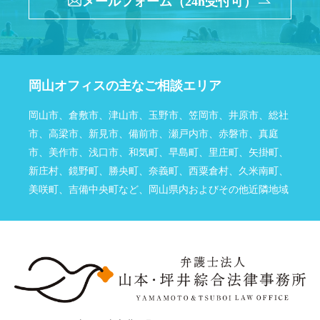
メールフォーム（24h受付可）
弁護士ブログ
資料ダウンロード
法律相談コラム
岡山オフィスの主なご相談エリア
お問い合わせフォーム
岡山市、倉敷市、津山市、玉野市、笠岡市、井原市、総社
市、高梁市、新見市、備前市、瀬戸内市、赤磐市、真庭
市、美作市、浅口市、和気町、早島町、里庄町、矢掛町、
新庄村、鏡野町、勝央町、奈義町、西粟倉村、久米南町、
美咲町、吉備中央町など、岡山県内およびその他近隣地域