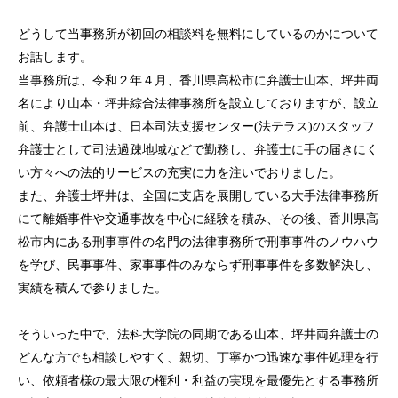
どうして当事務所が初回の相談料を無料にしているのかについて
お話します。
当事務所は、令和２年４月、香川県高松市に弁護士山本、坪井両
名により山本・坪井綜合法律事務所を設立しておりますが、設立
前、弁護士山本は、日本司法支援センター(法テラス)のスタッフ
弁護士として司法過疎地域などで勤務し、弁護士に手の届きにく
い方々への法的サービスの充実に力を注いでおりました。
また、弁護士坪井は、全国に支店を展開している大手法律事務所
にて離婚事件や交通事故を中心に経験を積み、その後、香川県高
松市内にある刑事事件の名門の法律事務所で刑事事件のノウハウ
を学び、民事事件、家事事件のみならず刑事事件を多数解決し、
実績を積んで参りました。
そういった中で、法科大学院の同期である山本、坪井両弁護士の
どんな方でも相談しやすく、親切、丁寧かつ迅速な事件処理を行
トップページ
い、依頼者様の最大限の権利・利益の実現を最優先とする事務所