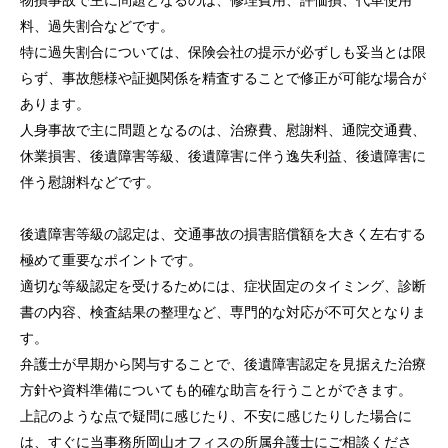
物損事故で主に問題となるのは、修理費用、評価損、代車使用
お客様の声
料、過失割合などです。
採用情報
特に過失割合については、保険会社の提示が必ずしも妥当とは限
らず、事故態様や証拠関係を精査することで修正が可能な場合が
カウンセリング
あります。
人身事故で主に問題となるのは、治療費、慰謝料、通院交通費、
法律相談継続サポートプラン
休業損害、後遺障害等級、後遺障害に伴う逸失利益、後遺障害に
伴う慰謝料などです。
アクセス
後遺障害等級の認定は、交通事故の損害賠償額を大きく左右する
よくあるご質問
極めて重要なポイントです。
相談料無料の理由
適切な等級認定を受けるためには、症状固定のタイミング、診断
書の内容、検査結果の整理など、専門的な対応が不可欠となりま
リモート相談
す。
弁護士が早期から関与することで、後遺障害認定を見据えた治療
面会交流サポート制度
方針や資料準備についても的確な助言を行うことができます。
上記のような点で疑問に感じたり、不安に感じたりした場合に
サマークラーク・ウィンタークラーク募集
は、すぐに当事務所岡山オフィスの所属弁護士にご相談くださ