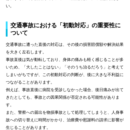
い。
お知らせ
弁護士ブログ
交通事故における「初動対応」の重要性に
ついて
資料ダウンロード
交通事故に遭った直後の対応は、その後の損害賠償額や解決結果
法律相談コラム
を大きく左右します。
事故直後は気が動転しており、身体の痛みも軽く感じることが多
お問い合わせフォーム
いため、「大したことはない」「そのうち治るだろう」と考えて
しまいがちですが、この初動対応の判断が、後に大きな不利益に
つながることがあります。
例えば、事故直後に病院を受診しなかった場合、後日痛みが出て
きたとしても、事故との因果関係が否定される可能性がありま
す。
また、警察への届出を物損事故として処理してしまうと、人身事
故への切り替えに時間がかかり、治療費や慰謝料の請求に影響が
生じることがあります。