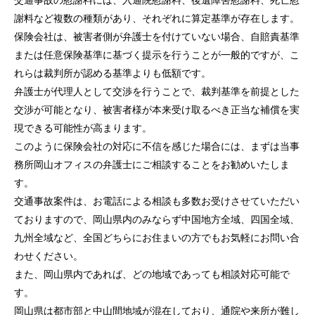
交通事故の慰謝料には、入通院慰謝料、後遺障害慰謝料、死亡慰
謝料など複数の種類があり、それぞれに算定基準が存在します。
保険会社は、被害者側が弁護士を付けていない場合、自賠責基準
または任意保険基準に基づく提示を行うことが一般的ですが、こ
れらは裁判所が認める基準よりも低額です。
弁護士が代理人として交渉を行うことで、裁判基準を前提とした
交渉が可能となり、被害者様が本来受け取るべき正当な補償を実
現できる可能性が高まります。
このように保険会社の対応に不信を感じた場合には、まずは当事
務所岡山オフィスの弁護士にご相談することをお勧めいたしま
す。
交通事故案件は、お電話による相談も多数お受けさせていただい
ておりますので、岡山県内のみならず中国地方全域、四国全域、
九州全域など、全国どちらにお住まいの方でもお気軽にお問い合
わせください。
また、岡山県内であれば、どの地域であっても相談対応可能で
す。
岡山県は都市部と中山間地域が混在しており、通院や来所が難し