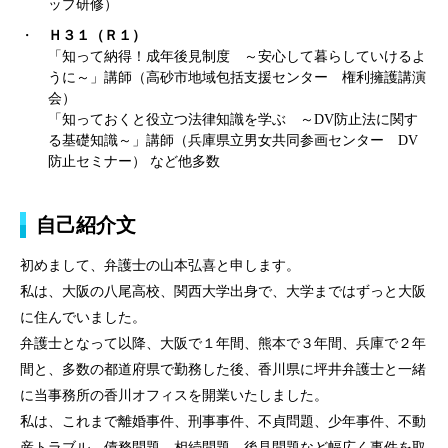
ップ研修）
Ｈ３１（Ｒ１）
「知って納得！成年後見制度 ～安心して暮らしていけるよ
うに～」講師（高砂市地域包括支援センター 権利擁護講演
会）
「知っておくと役立つ法律知識を学ぶ ～DV防止法に関す
る基礎知識～」講師（兵庫県立男女共同参画センター DV
防止セミナー） など他多数
自己紹介文
初めまして、弁護士の山本弘喜と申します。
私は、大阪の八尾高校、関西大学出身で、大学まではずっと大阪
に住んでいました。
弁護士となって以降、大阪で１年間、熊本で３年間、兵庫で２年
間と、多数の都道府県で勤務した後、香川県に坪井弁護士と一緒
に当事務所の香川オフィスを開業いたしました。
私は、これまで離婚事件、刑事事件、不貞問題、少年事件、不動
産トラブル、債務問題、相続問題、後見問題など幅広く事件を取