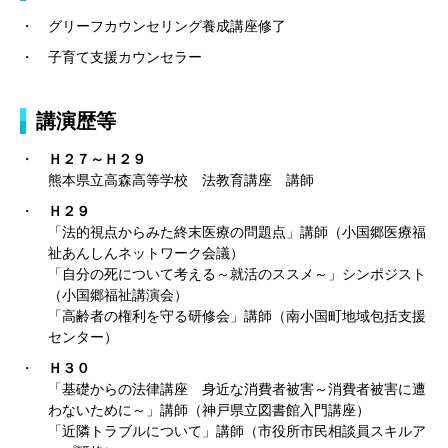
グリーフカウンセリング養成講座修了
子育て支援カウンセラー
講演歴等
Ｈ２７～Ｈ２９
熊本県立高森高等学校 法教育講座 講師
Ｈ２９
「法的視点からみた終末医療の問題点」講師（小国郷医療福
祉あんしんネットワーク会議）
「自分の死について考える～就活のススメ～」シンポジスト
（小国郷福祉講演会）
「高齢者の権利を守る研修会」講師（南小国町地域包括支援
センター）
Ｈ３０
「基礎からの法律講座 身近な消費者被害～消費者被害に遭
わないために～」講師（神戸県立図書館入門講座）
「近隣トラブルについて」講師（市役所市民相談員スキルア