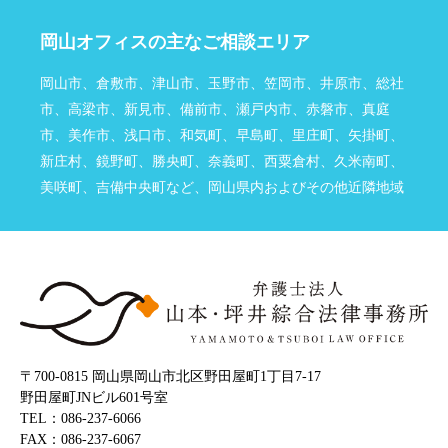
岡山オフィスの主なご相談エリア
解決事例
岡山市、倉敷市、津山市、玉野市、笠岡市、井原市、総社
お客様の声
市、高梁市、新見市、備前市、瀬戸内市、赤磐市、真庭
市、美作市、浅口市、和気町、早島町、里庄町、矢掛町、
採用情報
新庄村、鏡野町、勝央町、奈義町、西粟倉村、久米南町、
カウンセリング
美咲町、吉備中央町など、岡山県内およびその他近隣地域
法律相談継続サポートプラン
アクセス
よくあるご質問
相談料無料の理由
〒700‐0815 岡山県岡山市北区野田屋町1丁目7-17
野田屋町JNビル601号室
TEL：086-237-6066
リモート相談
FAX：086-237-6067